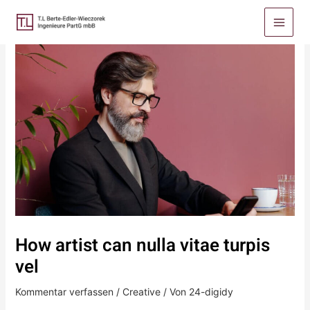
Zum
Post
Main
Inhalt
navigation
Menu
springen
How artist can nulla vitae turpis
vel
Kommentar verfassen
/
Creative
/ Von
24-digidy